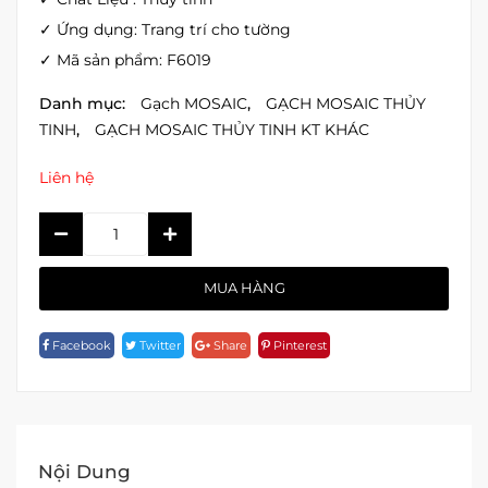
✓ Ứng dụng: Trang trí cho tường
✓ Mã sản phẩm: F6019
Danh mục:
Gạch MOSAIC
,
GẠCH MOSAIC THỦY
TINH
,
GẠCH MOSAIC THỦY TINH KT KHÁC
Liên hệ
GẠCH
MOSAIC
THỦY
MUA HÀNG
TINH
F6019
Facebook
Twitter
Share
Pinterest
Quantity
Nội Dung