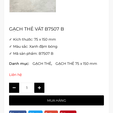
GẠCH THẺ VÁT B7507 B
✓ Kích thước: 75 x 150 mm
✓ Màu sắc: Xanh đậm bóng
✓ Mã sản phẩm: B7507 B
Danh mục:
GẠCH THẺ
,
GẠCH THẺ 75 x 150 mm
Liên hệ
GẠCH
THẺ
VÁT
MUA HÀNG
B7507
B