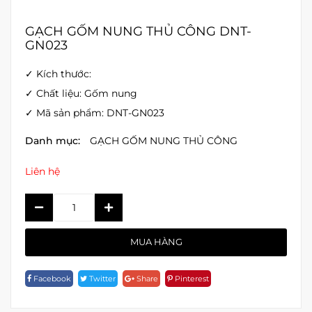
GẠCH GỐM NUNG THỦ CÔNG DNT-
GN023
✓ Kích thước:
✓ Chất liệu: Gốm nung
✓ Mã sản phẩm: DNT-GN023
Danh mục:
GẠCH GỐM NUNG THỦ CÔNG
Liên hệ
GẠCH
GỐM
NUNG
MUA HÀNG
THỦ
CÔNG
Facebook
Twitter
Share
Pinterest
DNT-
GN023