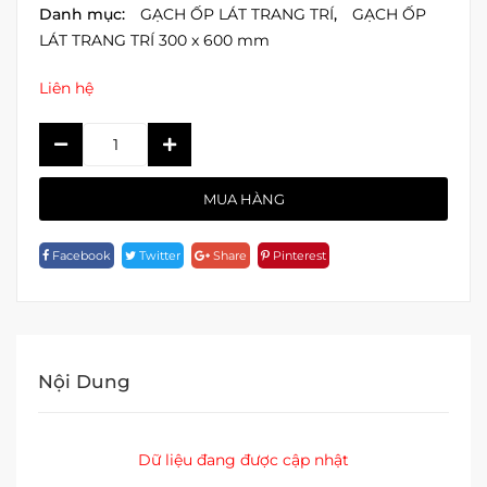
Danh mục:
GẠCH ỐP LÁT TRANG TRÍ
,
GẠCH ỐP
LÁT TRANG TRÍ 300 x 600 mm
Liên hệ
Gạch
Giả
Thẻ
MUA HÀNG
NSR109B
-
Facebook
Twitter
Share
Pinterest
30x60cm
Quantity
Nội Dung
Dữ liệu đang được cập nhật