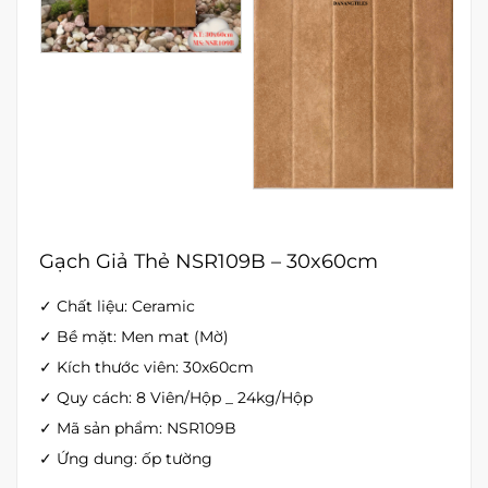
Gạch Giả Thẻ NSR109B – 30x60cm
✓ Chất liệu: Ceramic
✓ Bề mặt: Men mat (Mờ)
✓ Kích thước viên: 30x60cm
✓ Quy cách: 8 Viên/Hộp _ 24kg/Hộp
✓ Mã sản phẩm: NSR109B
✓ Ứng dung: ốp tường