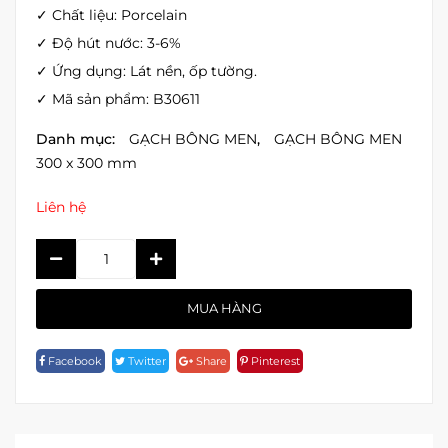
✓ Chất liệu: Porcelain
✓ Độ hút nước: 3-6%
✓ Ứng dụng: Lát nền, ốp tường.
✓ Mã sản phẩm: B30611
Danh mục:
GẠCH BÔNG MEN
,
GẠCH BÔNG MEN
300 x 300 mm
Liên hệ
GẠCH
BÔNG
MEN
MUA HÀNG
B30611
Quantity
Facebook
Twitter
Share
Pinterest