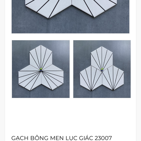
GẠCH BÔNG MEN LỤC GIÁC 23007