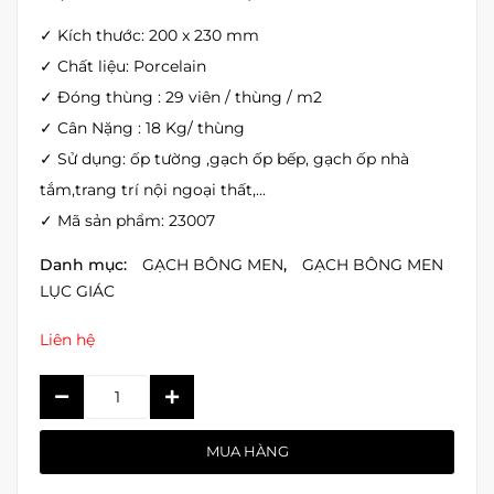
✓ Kích thước: 200 x 230 mm
✓ Chất liệu: Porcelain
✓ Đóng thùng : 29 viên / thùng / m2
✓ Cân Nặng : 18 Kg/ thùng
✓ Sử dụng: ốp tường ,gạch ốp bếp, gạch ốp nhà
tắm,trang trí nội ngoại thất,...
✓ Mã sản phẩm: 23007
Danh mục:
GẠCH BÔNG MEN
,
GẠCH BÔNG MEN
LỤC GIÁC
Liên hệ
GẠCH
BÔNG
MEN
MUA HÀNG
LỤC
GIÁC