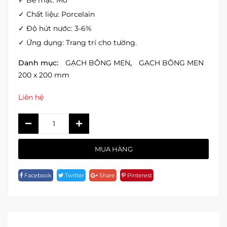
✓ Bề mặt: Mờ
✓ Chất liệu: Porcelain
✓ Độ hút nước: 3-6%
✓ Ứng dụng: Trang trí cho tường.
Danh mục:
GẠCH BÔNG MEN
,
GẠCH BÔNG MEN
200 x 200 mm
Liên hệ
BỘ
BÔNG
MEN
MUA HÀNG
MIX
10
Facebook
Twitter
Share
Pinterest
Quantity