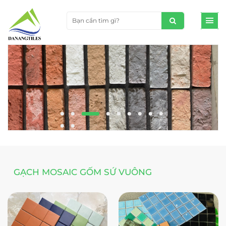
GẠCH MOSAIC GỐM SỨ VUÔNG